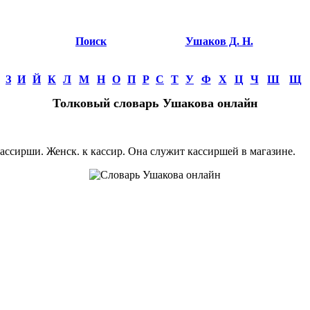
Поиск
Ушаков Д. Н.
З
И
Й
К
Л
М
Н
О
П
Р
С
Т
У
Ф
Х
Ц
Ч
Ш
Щ
Толковый словарь Ушакова онлайн
сирши. Женск. к кассир. Она служит кассиршей в магазине.