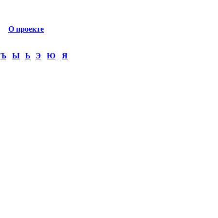
О проекте
Ъ
Ы
Ь
Э
Ю
Я