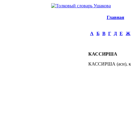
Главная
А
Б
В
Г
Д
Е
Ж
КАССИРША
КАССИРША (аси), кас