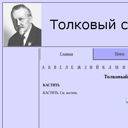
Поиск
Главная
А
Б
В
Г
Д
Е
Ж
З
И
Й
К
Л
М
Н
Толковый
КАСТИТЬ
КАСТИТЬ. См. костить.