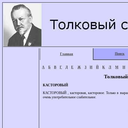
Поиск
Главная
А
Б
В
Г
Д
Е
Ж
З
И
Й
К
Л
М
Н
Толковый
КАСТОРОВЫЙ
КАСТОРОВЫЙ , касторовая, касторовое. Только в выражени
очень употребительное слабительное.