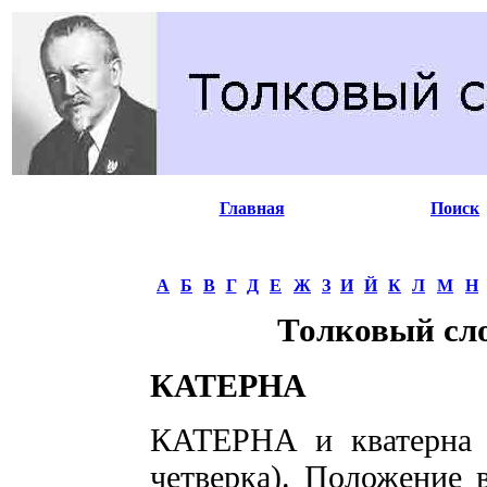
Главная
Поиск
А
Б
В
Г
Д
Е
Ж
З
И
Й
К
Л
М
Н
Толковый сл
КАТЕРНА
КАТЕРНА и кватерна (т
четверка). Положение в