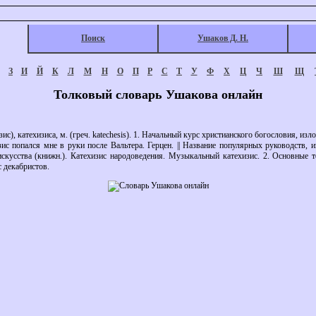
Поиск
Ушаков Д. Н.
З
И
Й
К
Л
М
Н
О
П
Р
С
Т
У
Ф
Х
Ц
Ч
Ш
Щ
Толковый словарь Ушакова онлайн
), катехизиса, м. (греч. katechesis). 1. Начальный курс христианского богословия, из
изис попался мне в руки после Вальтера. Герцен. || Название популярных руководств,
 искусства (книжн.). Катехизис народоведения. Музыкальный катехизис. 2. Основные 
с декабристов.