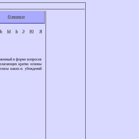
О проекте
Ъ
Ы
Ь
Э
Ю
Я
ложенный в форме вопросов
 излагающих кратко основы
тезисы каких-н. убеждений