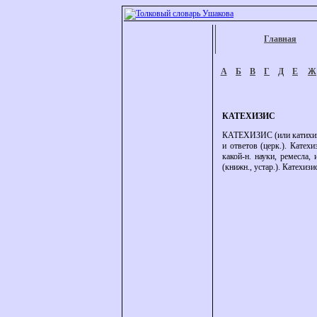
Главная
А
Б
В
Г
Д
Е
Ж
КАТЕХИЗИС
КАТЕХИЗИС (или катихизис
и ответов (церк.). Катех
какой-н. науки, ремесла,
(книжн., устар.). Катехизи