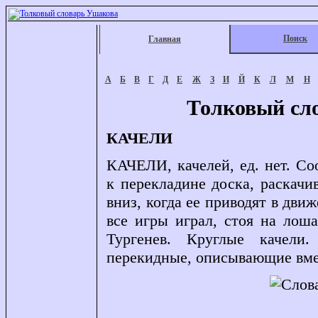
Поиск
Главная
А
Б
В
Г
Д
Е
Ж
З
И
Й
К
Л
М
Н
Толковый сл
КАЧЕЛИ
КАЧЕЛИ, качелей, ед. нет. Со
к перекладине доска, раскач
вниз, когда ее приводят в дви
все игры играл, стоя на лоша
Тургенев. Круглые качели
перекидные, описывающие вме