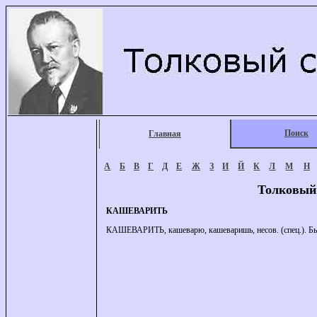
Поиск
Главная
А
Б
В
Г
Д
Е
Ж
З
И
Й
К
Л
М
Н
Толковый
КАШЕВАРИТЬ
КАШЕВАРИТЬ, кашеварю, кашеваришь, несов. (спец.). Б