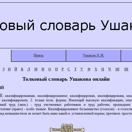
Поиск
Ушаков Д. Н.
З
И
Й
К
Л
М
Н
О
П
Р
С
Т
У
Ф
Х
Ц
Ч
Ш
Щ
Толковый словарь Ушакова онлайн
ЫЙ
лифицированная, квалифицированное; квалифицирован, квалифицирована, квали
от квалифицировать. 2. только полн. формы. Имеющий высокую квалификацию, оп
нный труд (экон.) - труд умственных работников и труд рабочих, прошедших 
пление (право) - особо тяжкое. Квалифицированное большинство (голосов) - в голосов
 над меньшинством не может быть ниже какой-н. установленной нормы; противоп. прост