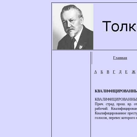
Главная
А
Б
В
Г
Д
Е
Ж
КВАЛИФИЦИРОВАНН
КВАЛИФИЦИРОВАННЫЙ, ква
Прич. страд. прош. вр. 
рабочий. Квалифицирова
Квалифицированное престу
голосов, перевес которого