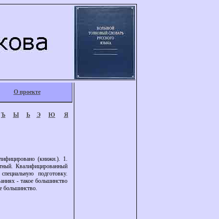
О проекте
Ъ
Ы
Ь
Э
Ю
Я
фицировано (книжн.). 1.
ытный. Квалифицированный
специальную подготовку.
аниях - такое большинство
ое большинство.