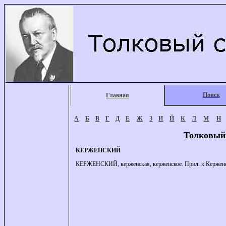
Поиск
Главная
А
Б
В
Г
Д
Е
Ж
З
И
Й
К
Л
М
Н
Толковый
КЕРЖЕНСКИЙ
КЕРЖЕНСКИЙ, керженская, керженское. Прил. к Керженец