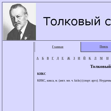
Поиск
Главная
А
Б
В
Г
Д
Е
Ж
З
И
Й
К
Л
М
Н
Толковый
КИКС
КИКС, кикса, м. (англ. мн. ч. kicks) (спорт. арго). Неудач