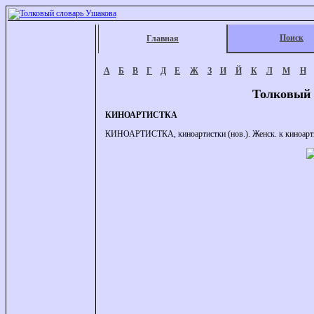
Поиск
Главная
А
Б
В
Г
Д
Е
Ж
З
И
Й
К
Л
М
Н
Толковый 
КИНОАРТИСТКА
КИНОАРТИСТКА, киноартистки (нов.). Женск. к киноарти