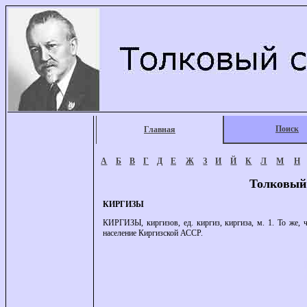
Поиск
Главная
А
Б
В
Г
Д
Е
Ж
З
И
Й
К
Л
М
Н
Толковый
КИРГИЗЫ
КИРГИЗЫ, киргизов, ед. киргиз, киргиза, м. 1. То же, 
население Киргизской АССР.