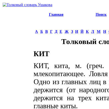
Главная
Поиск
А
Б
В
Г
Д
Е
Ж
З
И
Й
К
Л
М
Н
Толковый сл
КИТ
КИТ, кита, м. (греч.
млекопитающее. Ловля 
Одно из главных лиц в 
держится (от народног
держится на трех китах
главные киты.