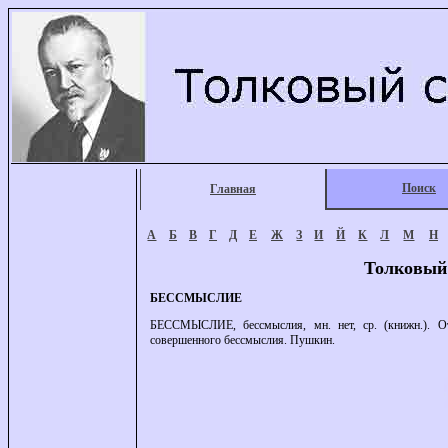
Поиск
Главная
А
Б
В
Г
Д
Е
Ж
З
И
Й
К
Л
М
Н
Толковый
БЕССМЫСЛИЕ
БЕССМЫСЛИЕ, бессмыслия, мн. нет, ср. (книжн.). От
совершенного бессмыслия. Пушкин.