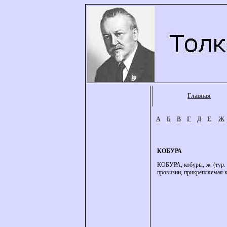
Главная
А
Б
В
Г
Д
Е
Ж
КОБУРА
КОБУРА, кобуры, ж. (тур. 
провизии, прикрепляемая к