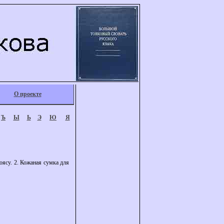
О проекте
Ъ
Ы
Ь
Э
Ю
Я
оясу. 2. Кожаная сумка для