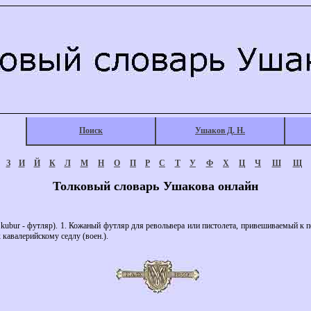
Поиск
Ушаков Д. Н.
З
И
Й
К
Л
М
Н
О
П
Р
С
Т
У
Ф
Х
Ц
Ч
Ш
Щ
Толковый словарь Ушакова онлайн
kubur - футляр). 1. Кожаный футляр для револьвера или пистолета, привешиваемый к п
 кавалерийскому седлу (воен.).