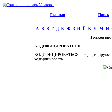
Главная
Поиск
А
Б
В
Г
Д
Е
Ж
З
И
Й
К
Л
М
Н
Толковый 
КОДИФИЦИРОВАТЬСЯ
КОДИФИЦИРОВАТЬСЯ, кодифицируюсь, 
кодифицировать.