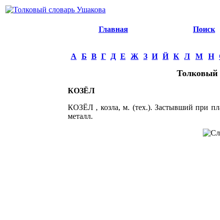
Главная
Поиск
А
Б
В
Г
Д
Е
Ж
З
И
Й
К
Л
М
Н
Толковый 
КОЗЁЛ
КОЗЁЛ , козла, м. (тех.). Застывший при пл
металл.