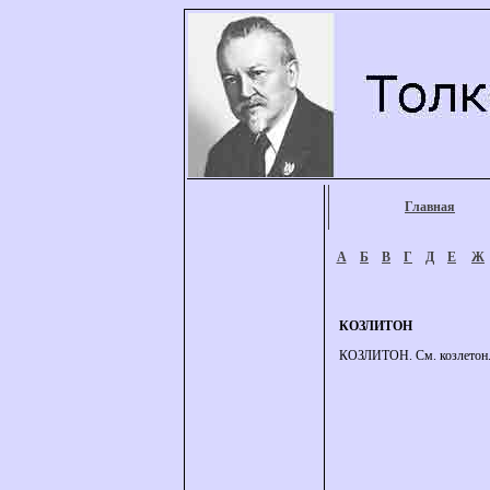
Главная
А
Б
В
Г
Д
Е
Ж
КОЗЛИТОН
КОЗЛИТОН. См. козлетон