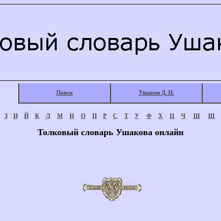
Поиск
Ушаков Д. Н.
З
И
Й
К
Л
М
Н
О
П
Р
С
Т
У
Ф
Х
Ц
Ч
Ш
Щ
Толковый словарь Ушакова онлайн
.