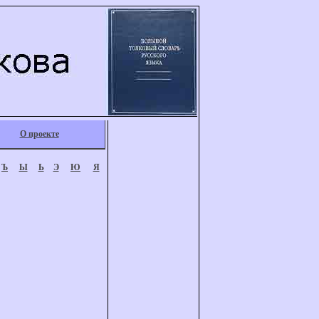
О проекте
Ъ
Ы
Ь
Э
Ю
Я