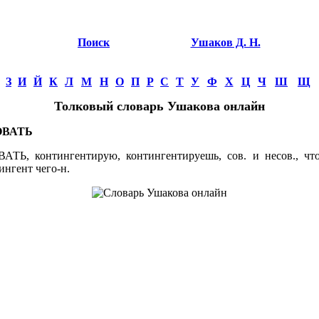
Поиск
Ушаков Д. Н.
З
И
Й
К
Л
М
Н
О
П
Р
С
Т
У
Ф
Х
Ц
Ч
Ш
Щ
Толковый словарь Ушакова онлайн
ОВАТЬ
, контингентирую, контингентируешь, сов. и несов., что (
ингент чего-н.