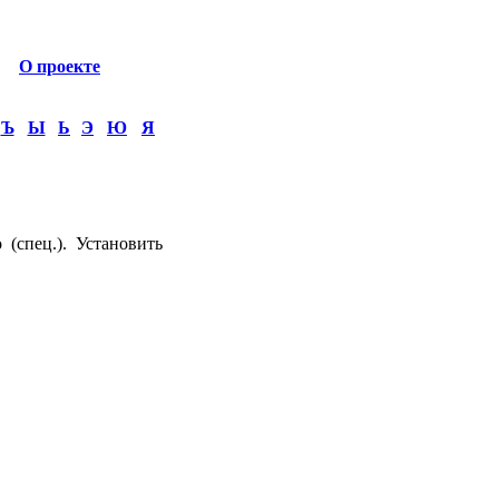
О проекте
Ъ
Ы
Ь
Э
Ю
Я
спец.). Установить