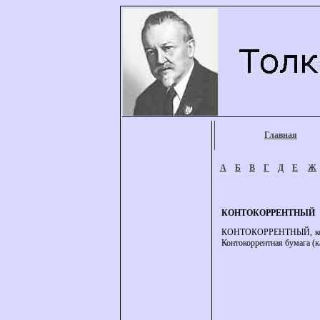
Главная
А
Б
В
Г
Д
Е
Ж
КОНТОКОРРЕНТНЫЙ
КОНТОКОРРЕНТНЫЙ, контоко
Контокоррентная бумага (к