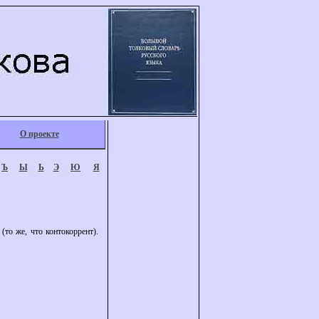
О проекте
Ъ
Ы
Ь
Э
Ю
Я
то же, что контокоррент).