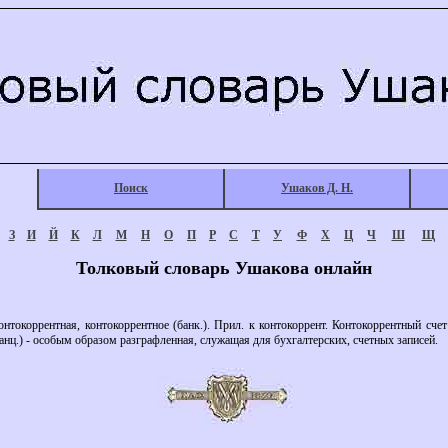
Поиск
Ушаков Д. Н.
З
И
Й
К
Л
М
Н
О
П
Р
С
Т
У
Ф
Х
Ц
Ч
Ш
Щ
Толковый словарь Ушакова онлайн
ррентная, контокоррентное (банк.). Прил. к контокоррент. Контокоррентный счет (
анц.) - особым образом разграфленная, служащая для бухгалтерских, счетных записей.