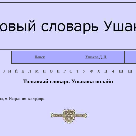
Поиск
Ушаков Д. Н.
З
И
Й
К
Л
М
Н
О
П
Р
С
Т
У
Ф
Х
Ц
Ч
Ш
Щ
Толковый словарь Ушакова онлайн
 м. Неправ. вм. контрфорс.