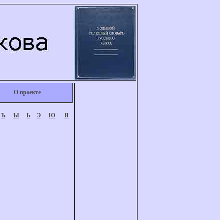
О проекте
Ъ
Ы
Ь
Э
Ю
Я