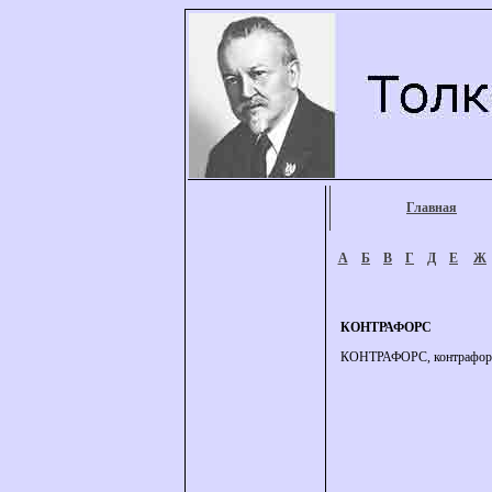
Главная
А
Б
В
Г
Д
Е
Ж
КОНТРАФОРС
КОНТРАФОРС, контрафорса,