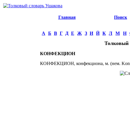
Главная
Поиск
А
Б
В
Г
Д
Е
Ж
З
И
Й
К
Л
М
Н
Толковый 
КОНФЕКЦИОН
КОНФЕКЦИОН, конфекциона, м. (нем. Konfek