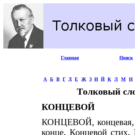
Главная
Поиск
А
Б
В
Г
Д
Е
Ж
З
И
Й
К
Л
М
Н
Толковый сл
КОНЦЕВОЙ
КОНЦЕВОЙ, концевая, к
конце. Концевой стих. 