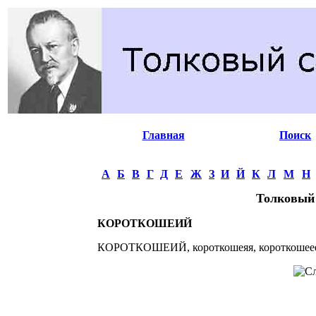
Главная
Поиск
А
Б
В
Г
Д
Е
Ж
З
И
Й
К
Л
М
Н
Толковый
КОРОТКОШЕИЙ
КОРОТКОШЕИЙ, короткошеяя, короткошеее. 