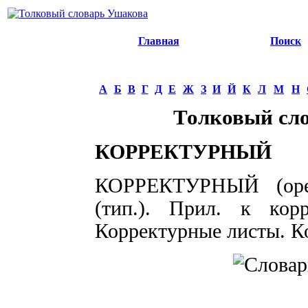
Главная
Поиск
А
Б
В
Г
Д
Е
Ж
З
И
Й
К
Л
М
Н
Толковый сл
КОРРЕКТУРНЫЙ
КОРРЕКТУРНЫЙ (оре),
(тип.). Прил. к корр
Корректурные листы. Ко