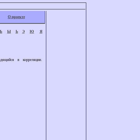
О проекте
Ъ
Ы
Ь
Э
Ю
Я
одящийся в корреляции.