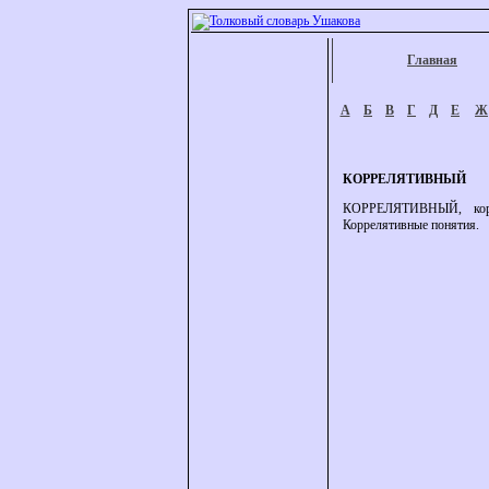
Главная
А
Б
В
Г
Д
Е
Ж
КОРРЕЛЯТИВНЫЙ
КОРРЕЛЯТИВНЫЙ, коррел
Коррелятивные понятия.