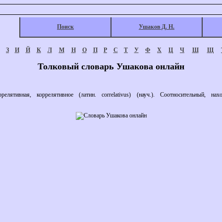
Поиск
Ушаков Д. Н.
З
И
Й
К
Л
М
Н
О
П
Р
С
Т
У
Ф
Х
Ц
Ч
Ш
Щ
Толковый словарь Ушакова онлайн
ятивная, коррелятивное (латин. correlativus) (науч.). Соотносительный, нах