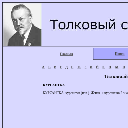
Поиск
Главная
А
Б
В
Г
Д
Е
Ж
З
И
Й
К
Л
М
Н
Толковый
КУРСАНТКА
КУРСАНТКА, курсантки (нов.). Женск. к курсант во 2 зна