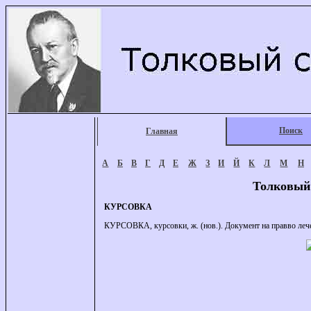
Поиск
Главная
А
Б
В
Г
Д
Е
Ж
З
И
Й
К
Л
М
Н
Толковый
КУРСОВКА
КУРСОВКА, курсовки, ж. (нов.). Документ на правво лече