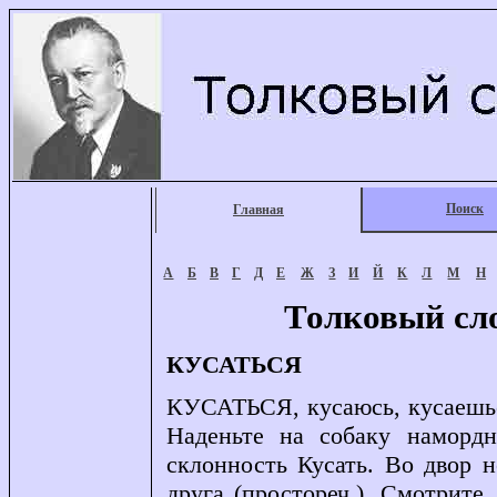
Поиск
Главная
А
Б
В
Г
Д
Е
Ж
З
И
Й
К
Л
М
Н
Толковый сл
КУСАТЬСЯ
КУСАТЬСЯ, кусаюсь, кусаешься,
Наденьте на собаку намордни
склонность Кусать. Во двор н
друга (простореч.). Смотрите,