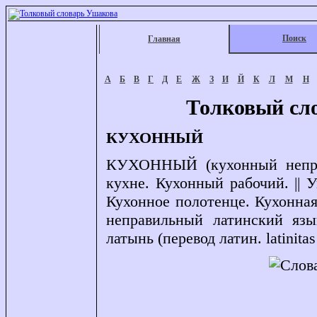
Поиск
Главная
А
Б
В
Г
Д
Е
Ж
З
И
Й
К
Л
М
Н
Толковый сл
КУХОННЫЙ
КУХОННЫЙ (кухонный неправ
кухне. Кухонный рабочий. ||
Кухонное полотенце. Кухонна
неправильный латинский язык
латынь (перевод латин. latinitas 