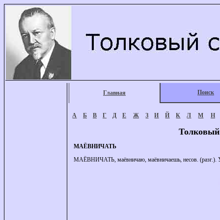
Поиск
Главная
А
Б
В
Г
Д
Е
Ж
З
И
Й
К
Л
М
Н
Толковый
МАЁВНИЧАТЬ
МАЁВНИЧАТЬ, маёвничаю, маёвничаешь, несов. (разг.). Уст