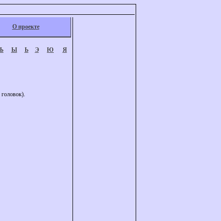
О проекте
Ъ
Ы
Ь
Э
Ю
Я
 головок).