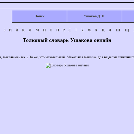
Поиск
Ушаков Д. Н.
З
И
Й
К
Л
М
Н
О
П
Р
С
Т
У
Ф
Х
Ц
Ч
Ш
Щ
Толковый словарь Ушакова онлайн
акальное (тех.). То же, что макательный. Макальная машина (для выделки спичечных