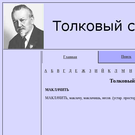
Поиск
Главная
А
Б
В
Г
Д
Е
Ж
З
И
Й
К
Л
М
Н
Толковый
МАКЛАЧИТЬ
МАКЛАЧИТЬ, маклачу, маклачишь, несов. (устар. просторе