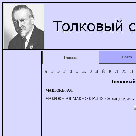
Поиск
Главная
А
Б
В
Г
Д
Е
Ж
З
И
Й
К
Л
М
Н
Толковый
МАКРОКЕФАЛ
МАКРОКЕФАЛ, МАКРОКЕФАЛИЯ. См. макроцефал, мак