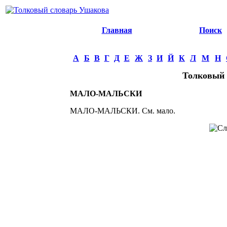
Главная
Поиск
А
Б
В
Г
Д
Е
Ж
З
И
Й
К
Л
М
Н
Толковый 
МАЛО-МАЛЬСКИ
МАЛО-МАЛЬСКИ. См. мало.