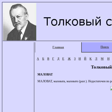
Поиск
Главная
А
Б
В
Г
Д
Е
Ж
З
И
Й
К
Л
М
Н
Толковый
МАЛОВАТ
МАЛОВАТ, маловата, маловато (разг.). Недостаточен по ра