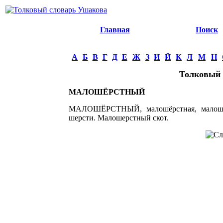
Главная
Поиск
А
Б
В
Г
Д
Е
Ж
З
И
Й
К
Л
М
Н
Толковый 
МАЛОШЁРСТНЫЙ
МАЛОШЁРСТНЫЙ, малошёрстная, малошёрс
шерсти. Малошерстный скот.