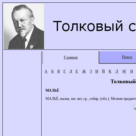
Поиск
Главная
А
Б
В
Г
Д
Е
Ж
З
И
Й
К
Л
М
Н
Толковый
МАЛЬЁ
МАЛЬЁ, малья, мн. нет, ср., собир. (обл.). Мелкие предме