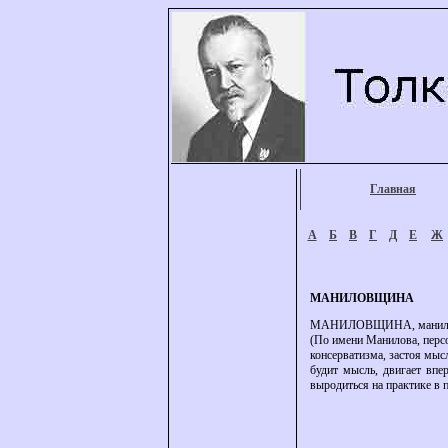
Главная
А
Б
В
Г
Д
Е
Ж
МАНИЛОВЩИНА
МАНИЛОВЩИНА, маниловшины
(По имени Манилова, перс
консерватизма, застоя мыс
будит мысль, двигает впе
выродиться на практике в 