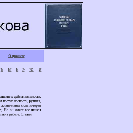
О проекте
Ъ
Ы
Ь
Э
Ю
Я
шение к действительности.
 против косности, рутины,
 живительная сила, которая
ед. Но он имеет все шансы
тью в работе. Сталин.