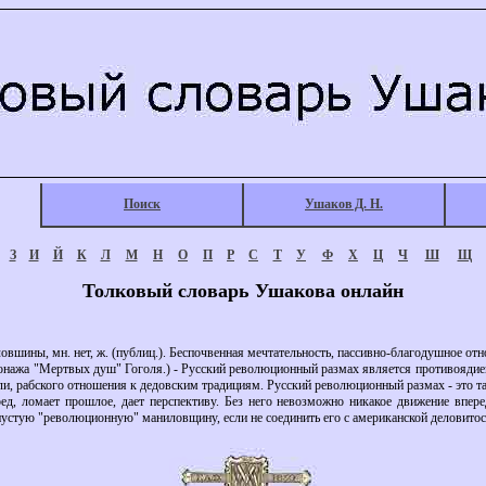
Поиск
Ушаков Д. Н.
З
И
Й
К
Л
М
Н
О
П
Р
С
Т
У
Ф
Х
Ц
Ч
Ш
Щ
Толковый словарь Ушакова онлайн
, мн. нет, ж. (публиц.). Беспочвенная мечтательность, пассивно-благодушное отно
онажа "Мертвых душ" Гоголя.) - Русский революционный размах является противоядием
ли, рабского отношения к дедовским традициям. Русский революционный размах - это та
ред, ломает прошлое, дает перспективу. Без него невозможно никакое движение впер
пустую "революционную" маниловщину, если не соединить его с американской деловитос