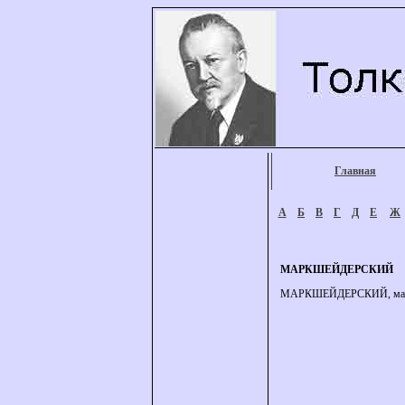
Главная
А
Б
В
Г
Д
Е
Ж
МАРКШЕЙДЕРСКИЙ
МАРКШЕЙДЕРСКИЙ, маркшей