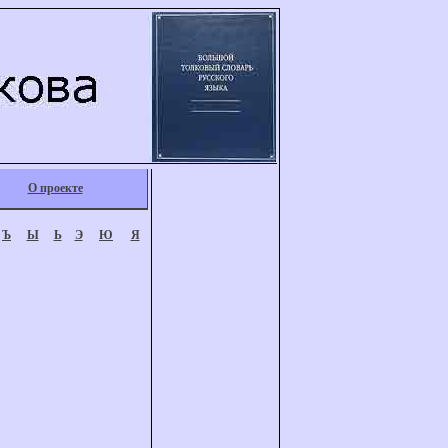
О проекте
Ъ
Ы
Ь
Э
Ю
Я