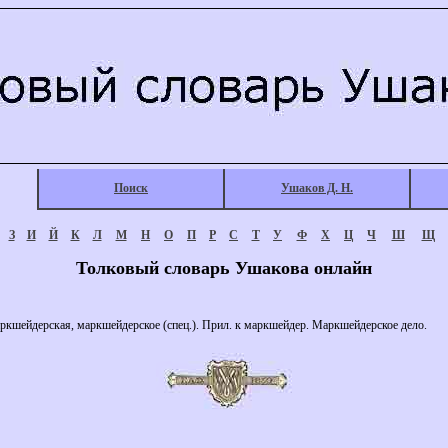
Поиск
Ушаков Д. Н.
З
И
Й
К
Л
М
Н
О
П
Р
С
Т
У
Ф
Х
Ц
Ч
Ш
Щ
Толковый словарь Ушакова онлайн
дерская, маркшейдерское (спец.). Прил. к маркшейдер. Маркшейдерское дело.