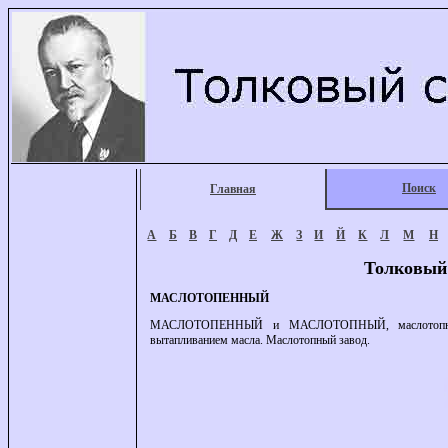
Поиск
Главная
А
Б
В
Г
Д
Е
Ж
З
И
Й
К
Л
М
Н
Толковый
МАСЛОТОПЕННЫЙ
МАСЛОТОПЕННЫЙ и МАСЛОТОПНЫЙ, маслотопная, м
вытапливанием масла. Маслотопный завод.