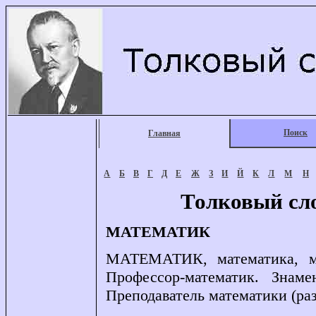
Поиск
Главная
А
Б
В
Г
Д
Е
Ж
З
И
Й
К
Л
М
Н
Толковый сл
МАТЕМАТИК
МАТЕМАТИК, математика, м.
Профессор-математик. Знам
Преподаватель математики (разг