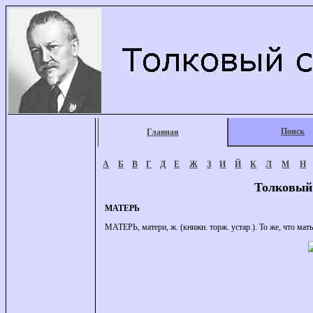
Поиск
Главная
А
Б
В
Г
Д
Е
Ж
З
И
Й
К
Л
М
Н
Толковый
МАТЕРЬ
МАТЕРЬ, матери, ж. (книжн. торж. устар.). То же, что мать