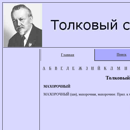
Поиск
Главная
А
Б
В
Г
Д
Е
Ж
З
И
Й
К
Л
М
Н
Толковый
МАХОРОЧНЫЙ
МАХОРОЧНЫЙ (шн), махорочная, махорочное. Прил. к 