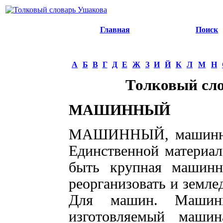
Главная
Поиск
А
Б
В
Г
Д
Е
Ж
З
И
Й
К
Л
М
Н
Толковый сл
МАШИННЫЙ
МАШИННЫЙ, машинная
Единственной материа
быть крупная машинн
реорганизовать и земле
Для машин. Машинн
изготовляемый машин