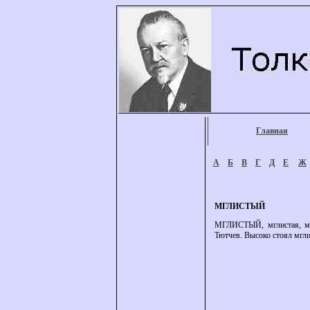
Главная
А
Б
В
Г
Д
Е
Ж
МГЛИСТЫЙ
МГЛИСТЫЙ, мглистая, мгл
Тютчев. Высоко стоял мгли