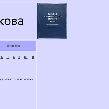
О проекте
Ъ
Ы
Ь
Э
Ю
Я
ер мглистый и ненастный.