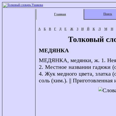
Поиск
Главная
А
Б
В
Г
Д
Е
Ж
З
И
Й
К
Л
М
Н
Толковый сл
МЕДЯНКА
МЕДЯНКА, медянки, ж. 1. Неядо
2. Местное названии гадюки (о
4. Жук медного цвета, златка (
соль (хим.). || Приготовленная 