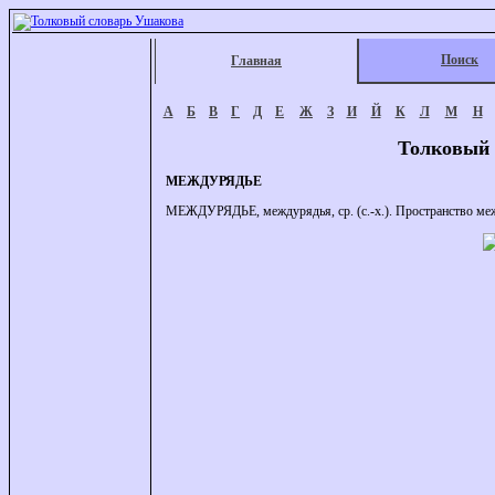
Поиск
Главная
А
Б
В
Г
Д
Е
Ж
З
И
Й
К
Л
М
Н
Толковый 
МЕЖДУРЯДЬЕ
МЕЖДУРЯДЬЕ, междурядья, ср. (с.-х.). Пространство межд