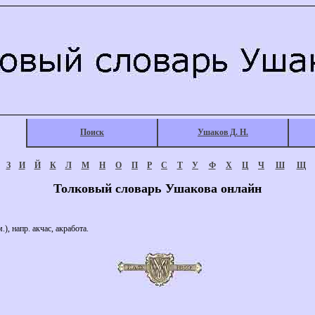
Поиск
Ушаков Д. Н.
З
И
Й
К
Л
М
Н
О
П
Р
С
Т
У
Ф
Х
Ц
Ч
Ш
Щ
Толковый словарь Ушакова онлайн
м.), напр. акчас, акработа.