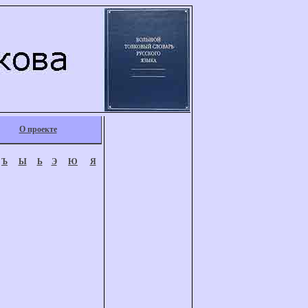
О проекте
Ъ
Ы
Ь
Э
Ю
Я