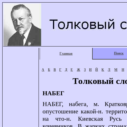
Поиск
Главная
А
Б
В
Г
Д
Е
Ж
З
И
Й
К
Л
М
Н
Толковый сл
НАБЕГ
НАБЕГ, набега, м. Кратков
опустошение какой-н. террито
на что-н. Киевская Русь 
кочевников. В жарких страна